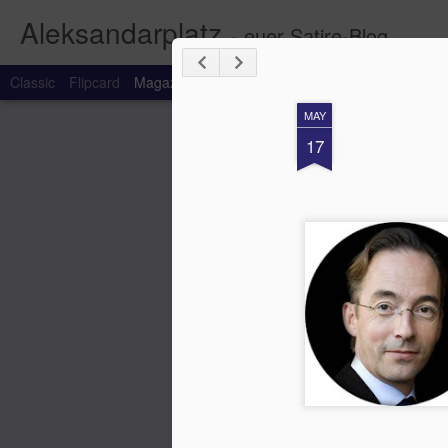
Aleksandarplatz
- euer Satire-Blog
Classic
Flipcard
Magazine
Mosaic
Sidebar
Snapshot
Timesl
MAY
17