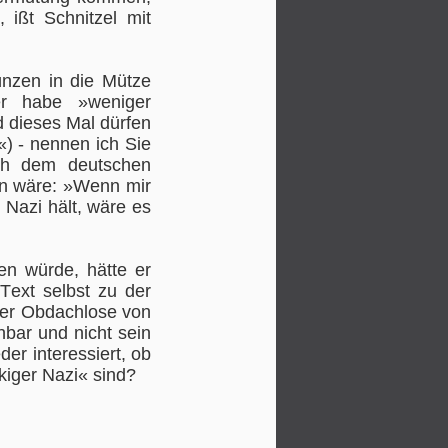
 ißt Schnitzel mit
ünzen in die Mütze
er habe »weniger
d dieses Mal dürfen
) - nennen ich Sie
ch dem deutschen
en wäre: »Wenn mir
 Nazi hält, wäre es
en würde, hätte er
Text selbst zu der
 der Obdachlose von
hbar und nicht sein
Sorry, Bill Cosby,
JUN
er interessiert, ob
12
kiger Nazi« sind?
daß Sie nun anscheinend
vollständig erblindet sind.
Ein schreckliches Eingeständnis,
das sich niemand von uns