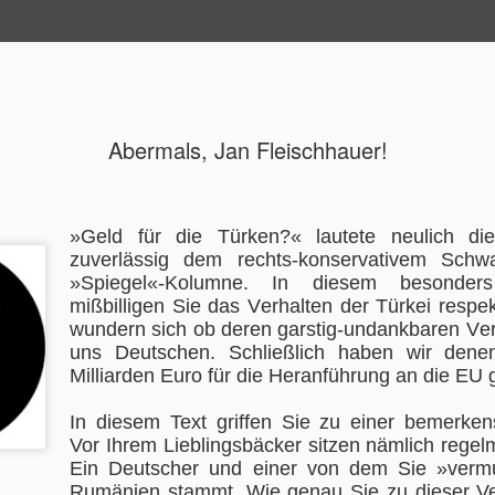
ide
Abermals, Jan Fleischhauer!
Immer noch
AUG
3
Liefers!
»Geld für die Türken?« lautete neulich die 
Im Interview mit der »Welt 
zuverlässig dem rechts-konservativem Schw
Pubertät. Und nicht nur dar
»Spiegel«-Kolumne. In diesem besonders
haben, daß Ihren »Opfern i
mißbilligen Sie das Verhalten der Türkei resp
sondern auch an Ihr Empfin
wundern sich ob deren garstig-undankbaren Ve
weitreichenden Gedanken v
uns Deutschen. Schließlich haben wir den
wurden. Darum habe ich mi
Milliarden Euro für die Heranführung an die EU 
teleportiert. Dazu hatte n
mittlerweile ja Zugang zu 
Musik nennen, Herr Liefers
In diesem Text griffen Sie zu einer bemerke
uns zu Ohren kommt? Sie k
Vor Ihrem Lieblingsbäcker sitzen nämlich rege
Ein Deutscher und einer von dem Sie »verm
Rumänien stammt. Wie genau Sie zu dieser 