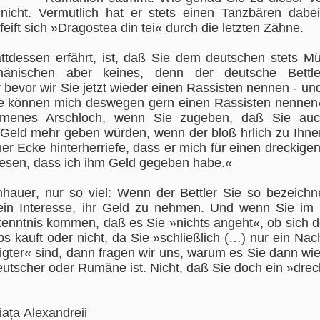
 nicht. Vermutlich hat er stets einen Tanzbären dabei,
eift sich »Dragostea din tei« durch die letzten Zähne.
ttdessen erfährt, ist, daß Sie dem deutschen stets M
änischen aber keines, denn der deutsche Bettl
r bevor wir Sie jetzt wieder einen Rassisten nennen - un
ie können mich deswegen gern einen Rassisten nennen«
ommenes Arschloch, wenn Sie zugeben, daß Sie au
Geld mehr geben würden, wenn der bloß hrlich zu Ihn
ner Ecke hinterherriefe, dass er mich für einen dreckigen
wesen, dass ich ihm Geld gegeben habe.«
hauer, nur so viel: Wenn der Bettler Sie so bezeichn
ein Interesse, ihr Geld zu nehmen. Und wenn Sie im 
rkenntnis kommen, daß es Sie »nichts angeht«, ob sich
 kauft oder nicht, da Sie »schließlich (…) nur ein Nac
What the fuck, Sido?
Sagen Sie mal, Brad
JUN
JUN
gter« sind, dann fragen wir uns, warum es Sie dann wied
14
13
Pitt,
tscher oder Rumäne ist. Nicht, daß Sie doch ein »drec
Jetzt zerreißt sich die
schwule deutsche
immer wieder wurde in den Medien
Presselandschaft doch tatsächlich
berichtet, daß Sie vergangenes
das Maul darüber, daß Sie Ihr
iața
Alexandreii
Jahr in einem Flugzeug Ihren