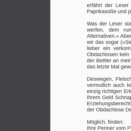
erfährt der Leser
Paprikasoße und pf
Was der Leser sta
werfen, dem rum
Alternativen.« Abe
Willkommen zurück,
JUN
wir das sogar (»S
15
Milka Loff Fernandes!
lieber ein verk
Obdachlosen kein 
Obwohl man Sie gar nicht gekannt
der Bettler an mei
vermißt hatte, sind Sie nach
das letzte Mal ge
mehrjähriger TV-Abstinenz wieder
vor die Fernsehkameras
zurückgekehrt. Auf dem
Deswegen, Fleisch
Qualitätssender RTL2 moderieren
vermutlich auch k
Sie neuerdings eine neue Dating-
einzig richtigen E
Show namens »Naked
Ihrem Geld Schnaps
Attraction«, in der sich einsame
Erziehungsberechti
Kandidaten bei der Partnersuche
der Obdachlose Deu
zunächst das Geschlechtsteil
ihres Gegenübers kennenlernen.
Möglich, finden:
Für eine »Fleischbeschau«, so
verrieten Sie der »Bild«, halten
Ihre Penner vom
P