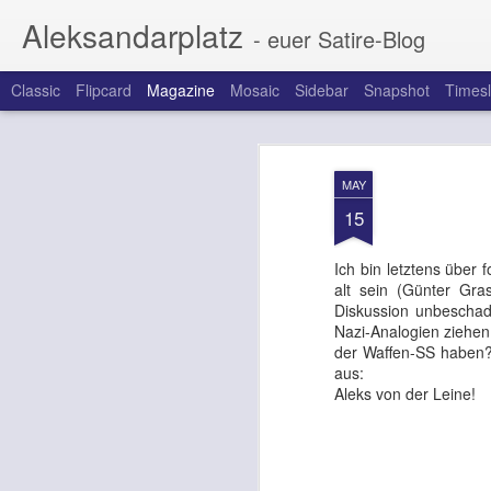
Aleksandarplatz
- euer Satire-Blog
Classic
Flipcard
Magazine
Mosaic
Sidebar
Snapshot
Timesl
MAY
15
Ich bin letztens über
alt sein (Günter Gra
Diskussion unbeschad
Nazi-Analogien ziehen
der Waffen-SS haben? 
aus:
Aleks von der Leine!