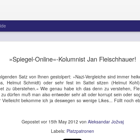
ide
Immer noch
AUG
»Spiegel-Online«-Kolumnist Jan Fleischhauer!
3
Liefers!
Im Interview mit der »Welt 
 folgenden Satz von Ihnen gestolpert: »Nazi-Vergleiche sind immer he
Pubertät. Und nicht nur dar
ss, Helmut Schmidt) oder sehr fest im Sattel sitzen (Helmut Kohl
haben, daß Ihren »Opfern i
et zu überstehen.« Wie genau habe ich das denn zu verstehen, Fl
sondern auch an Ihr Empfin
 zu dürfen muß man also entweder sehr alt oder korrupt sein oder sog
weitreichenden Gedanken v
Vielleicht bekomme ich ja deswegen so wenige Likes... Füllt noch eb
wurden. Darum habe ich mi
teleportiert. Dazu hatte n
mittlerweile ja Zugang zu 
Musik nennen, Herr Liefers
Gepostet vor
15th May 2012
von
Aleksandar Jožvaj
uns zu Ohren kommt? Sie k
Labels:
Platzpatronen