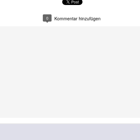
0
Kommentar hinzufügen
What the fuck, Sido?
Sagen Sie mal, Brad
JUN
JUN
14
13
Pitt,
Jetzt zerreißt sich die
schwule deutsche
immer wieder wurde in den Medien
Presselandschaft doch tatsächlich
berichtet, daß Sie vergangenes
das Maul darüber, daß Sie Ihr
Jahr in einem Flugzeug Ihren