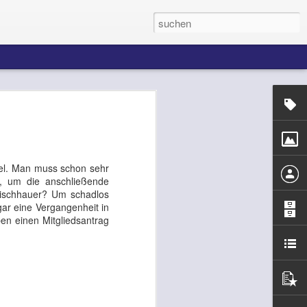
 der Alte, Jan-Josef
am Sonntag« erinnerten Sie sich an Ihre
ikel. Man muss schon sehr
an, daß Sie in damals so gern diskutiert
), um die anschließende
rgendwann das Blut aus dem Ohr lief",
eischhauer? Um schadlos
den, daß Ihre »großen und
ar eine Vergangenheit in
on der Erwachsenenwelt ignoriert
en einen Mitgliedsantrag
ch mit Musik in ein anderes Universum
iemand sonst Zugang«. Nun haben wir
diesem anderen Universum, das Sie
, und wissen Sie, was passiert, wenn die
önnen es sich bestimmt denken.