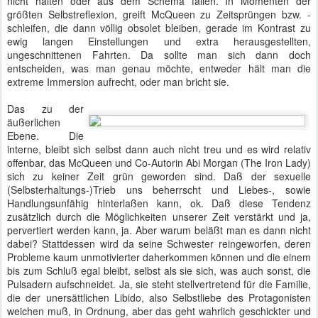
nicht halten oder aus dem Schema fallen. In Momenten der
größten Selbstreflexion, greift McQueen zu Zeitsprüngen bzw. -
schleifen, die dann völlig obsolet bleiben, gerade im Kontrast zu
ewig langen Einstellungen und extra herausgestellten,
ungeschnittenen Fahrten. Da sollte man sich dann doch
entscheiden, was man genau möchte, entweder hält man die
extreme Immersion aufrecht, oder man bricht sie.
Das zu der
äußerlichen
Ebene. Die
interne, bleibt sich selbst dann auch nicht treu und es wird relativ
offenbar, das McQueen und Co-Autorin Abi Morgan (The Iron Lady)
sich zu keiner Zeit grün geworden sind. Daß der sexuelle
(Selbsterhaltungs-)Trieb uns beherrscht und Liebes-, sowie
Handlungsunfähig hinterlaßen kann, ok. Daß diese Tendenz
zusätzlich durch die Möglichkeiten unserer Zeit verstärkt und ja,
pervertiert werden kann, ja. Aber warum beläßt man es dann nicht
dabei? Stattdessen wird da seine Schwester reingeworfen, deren
Probleme kaum unmotivierter daherkommen können und die einem
bis zum Schluß egal bleibt, selbst als sie sich, was auch sonst, die
Pulsadern aufschneidet. Ja, sie steht stellvertretend für die Familie,
die der unersättlichen Libido, also Selbstliebe des Protagonisten
weichen muß, in Ordnung, aber das geht wahrlich geschickter und