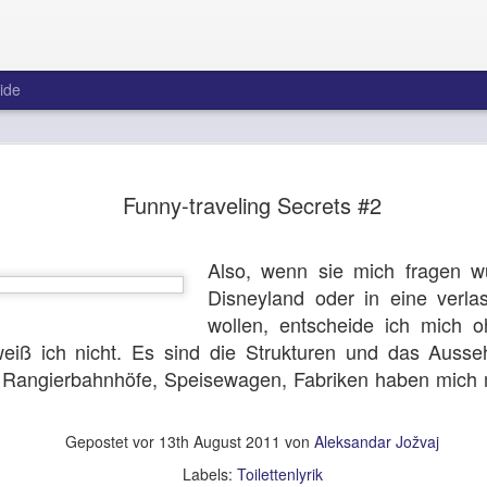
ide
Immer noch
AUG
Funny-traveling Secrets #2
3
Liefers!
Im Interview mit der »Welt 
Also, wenn sie mich fragen w
Pubertät. Und nicht nur dar
haben, daß Ihren »Opfern i
Disneyland oder in eine verla
sondern auch an Ihr Empfin
wollen, entscheide ich mich o
weitreichenden Gedanken v
eiß ich nicht. Es sind die Strukturen und das Auss
wurden. Darum habe ich mi
teleportiert. Dazu hatte n
 Rangierbahnhöfe, Speisewagen, Fabriken haben mich m
mittlerweile ja Zugang zu 
Musik nennen, Herr Liefers
uns zu Ohren kommt? Sie k
Gepostet vor
13th August 2011
von
Aleksandar Jožvaj
Labels:
Toilettenlyrik