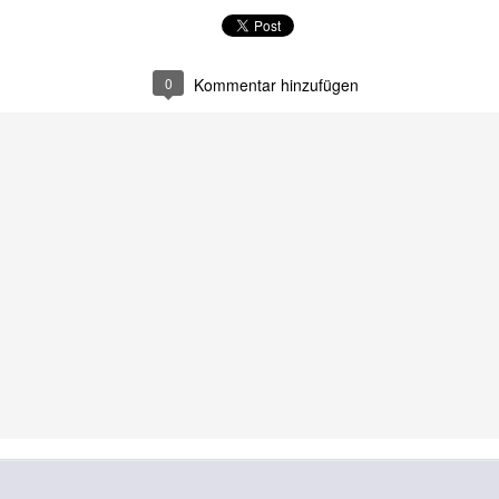
0
Kommentar hinzufügen
What the fuck, Sido?
Sagen Sie mal, Brad
JUN
JUN
14
13
Pitt,
Jetzt zerreißt sich die
schwule deutsche
immer wieder wurde in den Medien
Presselandschaft doch tatsächlich
berichtet, daß Sie vergangenes
das Maul darüber, daß Sie Ihr
Jahr in einem Flugzeug Ihren