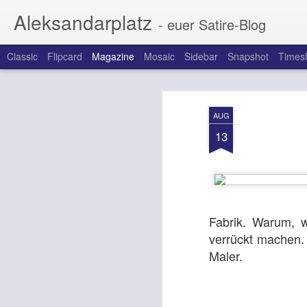
Aleksandarplatz
- euer Satire-Blog
Classic
Flipcard
Magazine
Mosaic
Sidebar
Snapshot
Timesl
AUG
13
Fabrik. Warum, w
verrückt machen.
Maler.