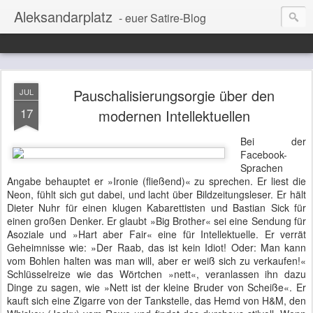
Aleksandarplatz
- euer Satire-Blog
Pauschalisierungsorgie über den
JUL
17
modernen Intellektuellen
Bei der
Facebook-
Sprachen
Angabe behauptet er »Ironie (fließend)« zu sprechen. Er liest die
Neon, fühlt sich gut dabei, und lacht über Bildzeitungsleser. Er hält
Dieter Nuhr für einen klugen Kabarettisten und Bastian Sick für
einen großen Denker. Er glaubt »Big Brother« sei eine Sendung für
Asoziale und »Hart aber Fair« eine für Intellektuelle. Er verrät
Geheimnisse wie: »Der Raab, das ist kein Idiot! Oder: Man kann
vom Bohlen halten was man will, aber er weiß sich zu verkaufen!«
Schlüsselreize wie das Wörtchen »nett«, veranlassen ihn dazu
Dinge zu sagen, wie »Nett ist der kleine Bruder von Scheiße«. Er
kauft sich eine Zigarre von der Tankstelle, das Hemd von H&M, den