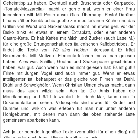
Geheimtipp zu haben. Eventuell auch Bruschetta oder Carpaccio.
»Tomate-Mozzarella« macht er gerne mal, wenn er einer Frau
imponieren will. Mit Pesto ausm Glas. Überhaupt Pesto! Darüber
hinaus zält er Knoblauchbaguette zur mediterranen Küche und das
Grillen von Wurst und Nackensteaks macht ihn etwas geil. Vor der
Disko trinkt er etwas in einem Extrablatt, oder einer anderen
Gastro-Kette. Er hält Kaffee mit Milch und Zucker (auch Latte M.)
für eine große Errungenschaft des italienischen Kaffebetriebes. Er
findet die Texte von
Wir sind Helden
interessant. Er trägt
Boxershorts. Mit Motiven. Elementarteilchen muss man gelesen
haben. Alles was Schiller, Goethe und Shakespeare geschrieben
haben, war gut. Auch wenn man es nicht gelesen hat: Es ist gut!!!
Filme mit Jürgen Vogel sind auch immer gut. Wenn er etwas
intelligenter ist, behauptet er das gleiche von Filmen mit Diehl,
Brühl und Schweighöfer. Wenn Christian Ulmen etwas macht, dann
muss das auch witzig sein. Ach ja: Die Amis haben die
Mondlandung und 9/11 inszeniert. Ist doch klar, kann man in
Dokumentationen sehen. Videospiele sind etwas für Kinder und
Dumme und wirklich was erleben tut man nur unter anderen
Hohlgeburten, mit denen man dann die oben stehende Liste
gemeinsam abarbeiten kann.
Ach ja...er beendet ingeniöse Texte (vermutlich für einen Blog) mit
Zitaten oder nach Inhalt klingenden Phrasen, wie: