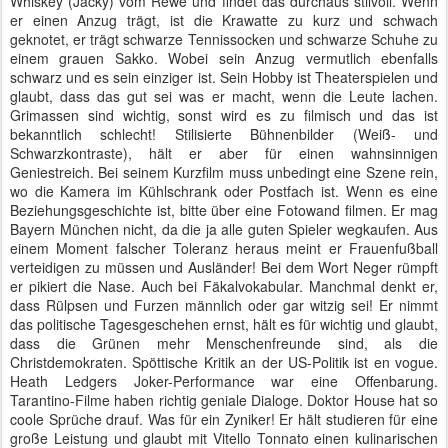
Whiskey (Jacky) vom Rewe und findet das durchaus stilvoll. Wenn
er einen Anzug trägt, ist die Krawatte zu kurz und schwach
geknotet, er trägt schwarze Tennissocken und schwarze Schuhe zu
einem grauen Sakko. Wobei sein Anzug vermutlich ebenfalls
schwarz und es sein einziger ist. Sein Hobby ist Theaterspielen und
glaubt, dass das gut sei was er macht, wenn die Leute lachen.
Grimassen sind wichtig, sonst wird es zu filmisch und das ist
bekanntlich schlecht! Stilisierte Bühnenbilder (Weiß- und
Schwarzkontraste), hält er aber für einen wahnsinnigen
Geniestreich. Bei seinem Kurzfilm muss unbedingt eine Szene rein,
wo die Kamera im Kühlschrank oder Postfach ist. Wenn es eine
Beziehungsgeschichte ist, bitte über eine Fotowand filmen. Er mag
Bayern München nicht, da die ja alle guten Spieler wegkaufen. Aus
einem Moment falscher Toleranz heraus meint er Frauenfußball
verteidigen zu müssen und Ausländer! Bei dem Wort Neger rümpft
er pikiert die Nase. Auch bei Fäkalvokabular. Manchmal denkt er,
dass Rülpsen und Furzen männlich oder gar witzig sei! Er nimmt
das politische Tagesgeschehen ernst, hält es für wichtig und glaubt,
dass die Grünen mehr Menschenfreunde sind, als die
Christdemokraten. Spöttische Kritik an der US-Politik ist en vogue.
Heath Ledgers Joker-Performance war eine Offenbarung.
Tarantino-Filme haben richtig geniale Dialoge. Doktor House hat so
coole Sprüche drauf. Was für ein Zyniker! Er hält studieren für eine
große Leistung und glaubt mit Vitello Tonnato einen kulinarischen