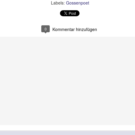
Labels:
Gossenpoet
0
Kommentar hinzufügen
What the fuck, Sido?
Sagen Sie mal, Brad
JUN
JUN
14
13
Pitt,
Jetzt zerreißt sich die
schwule deutsche
immer wieder wurde in den Medien
Presselandschaft doch tatsächlich
berichtet, daß Sie vergangenes
das Maul darüber, daß Sie Ihr
Jahr in einem Flugzeug Ihren