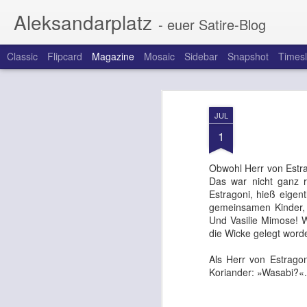
Aleksandarplatz
- euer Satire-Blog
Classic
Flipcard
Magazine
Mosaic
Sidebar
Snapshot
Timesl
JUL
1
Obwohl Herr von Estra
Das war nicht ganz r
Estragoni, hieß eigen
gemeinsamen Kinder, 
Und Vasilie Mimose! W
die Wicke gelegt word
Als Herr von Estragon
Koriander: »Wasabi?«. 