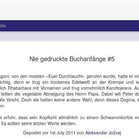
ide
Immer noch
AUG
Nie gedruckte Buchanfänge #5
3
Liefers!
Im Interview mit der »Welt 
goni, von den meisten »Euer Durchlaucht« gerufen wurde, hatte er m
Pubertät. Und nicht nur dar
ichtig, denn er trug ein trockenes Edelweiß an der Krempe und s
haben, daß Ihren »Opfern i
tlich Rhabarbara mit Vornamen und trug vornehmlich Karottojeans. Auc
sondern auch an Ihr Empfin
teilten die vegetable Abneigung des Herrn Papa. Dabei will Peter 
weitreichenden Gedanken v
ie töricht. Doch sie hatten keine andere Wahl, denn dieses Dogma, is
wurden. Darum habe ich mi
en.
teleportiert. Dazu hatte n
mittlerweile ja Zugang zu 
i erfuhr, dass sein Kopfkohl allmählich zu einem Schwammkürbis mut
Musik nennen, Herr Liefers
Es sollten seine letzten Worte werden.
uns zu Ohren kommt? Sie k
Gepostet vor
1st July 2011
von
Aleksandar Jožvaj