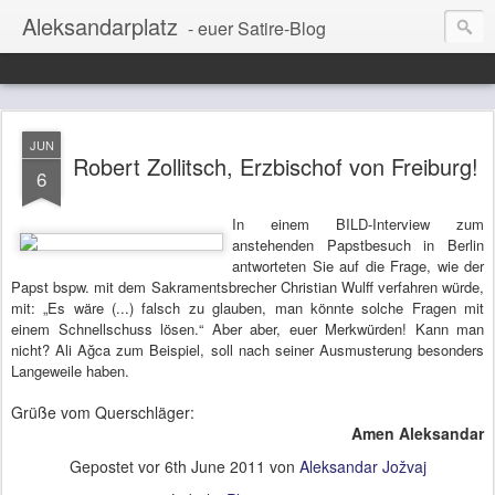
Aleksandarplatz
- euer Satire-Blog
JUN
Robert Zollitsch, Erzbischof von Freiburg!
6
In einem BILD-Interview zum
anstehenden Papstbesuch in Berlin
antworteten Sie auf die Frage, wie der
Papst bspw. mit dem Sakramentsbrecher Christian Wulff verfahren würde,
mit:
„Es wäre (...) falsch zu glauben, man könnte solche Fragen mit
einem Schnellschuss lösen.“ Aber aber, euer Merkwürden! Kann man
nicht? Ali Ağca zum Beispiel, soll nach seiner Ausmusterung besonders
Langeweile haben.
Grüße vom Querschläger:
Amen Aleksandar
Gepostet vor
6th June 2011
von
Aleksandar Jožvaj