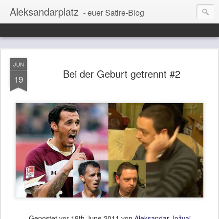
Aleksandarplatz
- euer Satire-Blog
JUN
Bei der Geburt getrennt #2
19
Gepostet vor
19th June 2011
von
Aleksandar Jožvaj