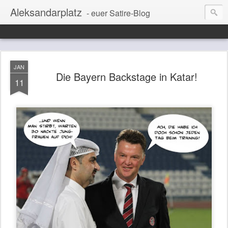
Aleksandarplatz
- euer Satire-Blog
JAN
Die Bayern Backstage in Katar!
11