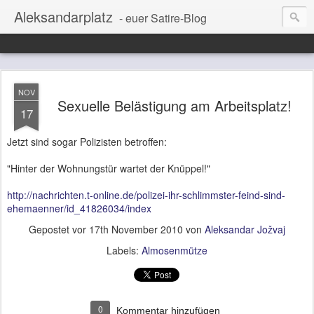
Aleksandarplatz
- euer Satire-Blog
NOV
Sexuelle Belästigung am Arbeitsplatz!
17
Jetzt sind sogar Polizisten betroffen:
"Hinter der Wohnungstür wartet der Knüppel!"
http://nachrichten.t-online.de/polizei-ihr-schlimmster-feind-sind-
ehemaenner/id_41826034/index
Gepostet vor
17th November 2010
von
Aleksandar Jožvaj
Labels:
Almosenmütze
0
Kommentar hinzufügen